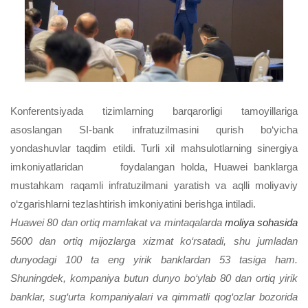
Konferentsiyada tizimlarning barqarorligi tamoyillariga
asoslangan SI-bank infratuzilmasini qurish bo‘yicha
yondashuvlar taqdim etildi. Turli xil mahsulotlarning sinergiya
imkoniyatlaridan foydalangan holda, Huawei banklarga
mustahkam raqamli infratuzilmani yaratish va aqlli moliyaviy
o‘zgarishlarni tezlashtirish imkoniyatini berishga intiladi.
Huawei 80 dan ortiq mamlakat va mintaqalarda
moliya sohasida
5600 dan ortiq mijozlarga xizmat ko‘rsatadi, shu jumladan
dunyodagi 100 ta eng yirik banklardan 53 tasiga ham.
Shuningdek, kompaniya butun dunyo bo‘ylab 80 dan ortiq yirik
banklar, sug‘urta kompaniyalari va qimmatli qog‘ozlar bozorida