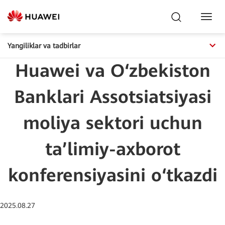
Toggl
Navig
Yangiliklar va tadbirlar
Huawei va O‘zbekiston
Banklari Assotsiatsiyasi
moliya sektori uchun
ta’limiy-axborot
konferensiyasini o‘tkazdi
2025.08.27