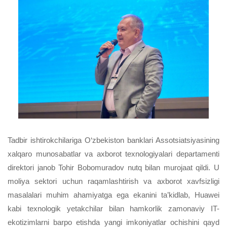
Tadbir
ishtirokchilariga
O
‘
zbekiston
banklari
Assotsiatsiyasining
xalqaro
munosabatlar
va
axborot
texnologiyalari
departamenti
direktori
janob
Tohir
Bobomuradov
nutq
bilan
murojaat
qildi
.
U
moliya
sektori
uchun
raqamlashtirish
va
axborot
xavfsizligi
masalalari
muhim
ahamiyatga
ega
ekanini
ta
’
kidlab
,
Huawei
kabi
texnologik
yetakchilar
bilan
hamkorlik
zamonaviy
IT
-
ekotizimlarni
barpo
etishda
yangi
imkoniyatlar
ochishini
qayd