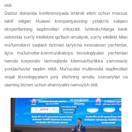
etdi
.
Dastur doirasida konferensiyada ishtirok etish uchun maxsus
taklif etilgan Huawei kompaniyasining yetakchi xalqaro
ekspertlarining taqdimotlari o‘tkazildi. Ishtirokchilarga bank
sektorida sun’iy intellektni qo‘llash amaliyoti, sun’iy intellekt bilan
ma’lumotlarni saqlash tizimlari bo‘yicha innovatsion yechimlar,
ilg‘or ma’lumotlar-kommunikatsiya texnologiyalari yechimlari
hamda korporativ tarmoqlarda kiberxavfsizlikka zamonaviy
yondashuvlar taqdim etildi. Ma’ruzalar multimedia taqdimotlari
orqali texnologiyalarni joriy etishning amaliy ssenariylari va
ularning biznes uchun ahamiyatini namoyish etdi.