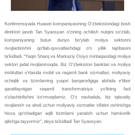
Konferensiyada Huawei kompaniyasining O‘zbekistondagi bosh
direktori janob Tan Syaosyan o‘zining ochilish nutqini so‘zlab,
kompaniyaning butun dunyo bo‘ylab moliya sektorini
rivojlantirishni qo‘llab-quvvatlashdagi o‘n yillik tajribasini
ta
’
kidladi
. “Yaqin Sharq va Markaziy Osiyo mintaqasidagi moliya
sektori jadal rivojlanmoqda. Biz O‘zbekiston banklari va moliya
institutlari o‘rtasida mobil va raqamli bank
xizmatlari
, moliyaviy
ochiqlik va tizimlarning yuqori barqarorligiga alohida e’tibor
qaratilayotgan raqamli transformatsiya yo‘lining faol
o‘zlashtirilishini ko‘rmoqdamiz. O‘z navbatida, biz iqtisodiy
rivojlanish va aholi uchun moliyaviy xizmatlar sifatini oshirishga
hissa qo‘shadigan aqlli tizimlarni yaratish uchun hamkorlik
qilishga tayyormiz”, deya ta’kidladi
T
an Syaosyan.