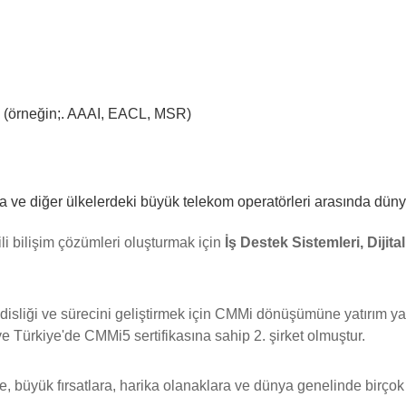
. (örneğin;. AAAI, EACL, MSR)
 ve diğer ülkelerdeki büyük telekom operatörleri arasında dün
i bilişim çözümleri oluşturmak için
İş Destek Sistemleri, Dijit
sliği ve sürecini geliştirmek için CMMi dönüşümüne yatırım y
ve Türkiye'de CMMi5 sertifikasına sahip 2. şirket olmuştur.
e, büyük fırsatlara, harika olanaklara ve dünya genelinde birçok 