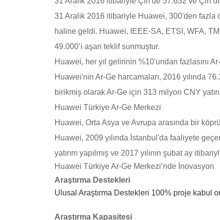
31 Aralık 2016 itibariyle Çin'de 57.632 ve Çin
31 Aralık 2016 itibariyle Huawei, 300'den fazla
haline geldi. Huawei, IEEE-SA, ETSI, WFA, TMF
49.000’i aşan teklif sunmuştur.
Huawei, her yıl gelirinin %10'undan fazlasını A
Huawei'nin Ar-Ge harcamaları, 2016 yılında 76.3
birikmiş olarak Ar-Ge için 313 milyon CNY yatırı
Huawei Türkiye Ar-Ge Merkezi
Huawei, Orta Asya ve Avrupa arasında bir köprü 
Huawei, 2009 yılında İstanbul'da faaliyete geç
yatırım yapılmış ve 2017 yılının şubat ay itibariy
Huawei Türkiye Ar-Ge Merkezi’nde İnovasyon
Araştırma Destekleri
Ulusal Araştırma Destekleri 100% proje kabul or
Araştırma Kapasitesi