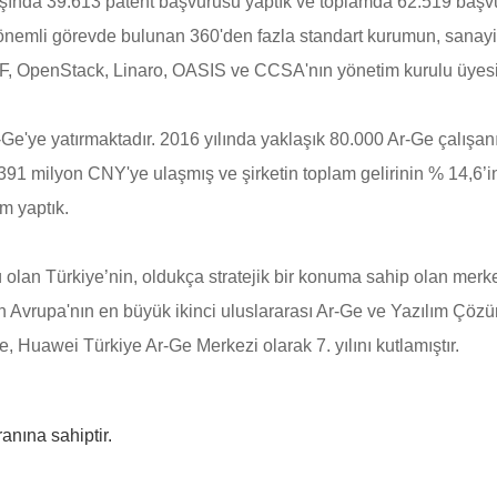
 dışında 39.613 patent başvurusu yaptık ve toplamda 62.519 başv
 önemli görevde bulunan 360'den fazla standart kurumun, sanayi 
, OpenStack, Linaro, OASIS ve CCSA'nın yönetim kurulu üyesid
r-Ge'ye yatırmaktadır. 2016 yılında yaklaşık 80.000 Ar-Ge çalışa
91 milyon CNY'ye ulaşmış ve şirketin toplam gelirinin % 14,6’in
m yaptık.
olan Türkiye’nin, oldukça stratejik bir konuma sahip olan merkez
en Avrupa'nın en büyük ikinci uluslararası Ar-Ge ve Yazılım Çöz
le, Huawei Türkiye Ar-Ge Merkezi olarak 7. yılını kutlamıştır.
anına sahiptir.