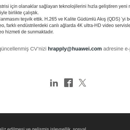
risi için olanaklar sağlayan teknolojilerini hızla geliştiren yen
le birlikte çalıştık.
anmasını teşvik ettik. H.265 ve Kalite Güdümlü Akış (QDS) 'yi
deo, farklı endüstrilerdeki canlı ağlarda 4K ultra-HD video servisl
ideo hizmeti de sunmaktadır.
n güncellenmiş CV’nizi
hrapply@huawei.com
adresine e-
liz edilmesi ve gelişmiş işlevsellik, sosyal