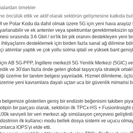
malardan örnekler
ğine öncülük ettik ve aktif olarak sektörün gelişmesine katkıda bu
e Polar Kodu da dahil olmak üzere 5G için yeni hava arayüz tek
 uyarlanabilir ve ek antenler veya spektrumlar gerektirmeksizin sp
i sırasında 3.6 Gbit / sn'lik bir pik oranını destekleyen yeni bi
et ihtiyaçlarını desteklemek için birden fazla sanal ağ dilimine 
 atılımlar yaptık ve çok yollu solma iptali ve yüksek bant genişli
in AB 5G-PPP, İngiltere merkezli 5G Yenilik Merkezi (5GIC) ve 5
dik ve 30'dan fazla önde gelen global taşıyıcıyla stratejik ortak
ği üzerine bir tanıtım belgesi yayınladık. Hizmet dilimleme, üçl
zerine yeni kavramlara dayalı uçtan uca bir güvenlik mimarisi ba
m belgemize gösterilen geniş bir endüstri beğenisini takiben pi
totipin bir parçası olarak, sektörün ilk TPCx-HS + FusionInsig
100k seviyeli bir veri merkezi ağı simülasyon çerçevesi geliştirdi
üstrinin ilk kullanıcı modu bellek dosya sistemi ve uçucu olmay
onlarca IOPS'yi elde etti.