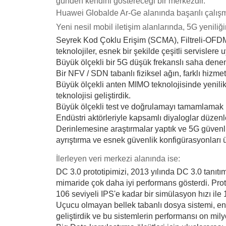
günden kendini göstereceği bir merkezdir.
Huawei Globalde Ar-Ge alanında başarılı çalış
Yeni nesil mobil iletişim alanlarında, 5G yenili
Seyrek Kod Çoklu Erişim (SCMA), Filtreli-OFDM v
teknolojiler, esnek bir şekilde çeşitli servislere
Büyük ölçekli bir 5G düşük frekanslı saha denemes
Bir NFV / SDN tabanlı fiziksel ağın, farklı hizm
Büyük ölçekli anten MIMO teknolojisinde yenilikçi
teknolojisi geliştirdik.
Büyük ölçekli test ve doğrulamayı tamamlamak iç
Endüstri aktörleriyle kapsamlı diyaloglar düzenle
Derinlemesine araştırmalar yaptık ve 5G güvenli
ayrıştırma ve esnek güvenlik konfigürasyonları ü
İlerleyen veri merkezi alanında ise:
DC 3.0 prototipimizi, 2013 yılında DC 3.0 tanıtı
mimaride çok daha iyi performans gösterdi. Pro
106 seviyeli IPS'e kadar bir simülasyon hızı ile 
Uçucu olmayan bellek tabanlı dosya sistemi, end
geliştirdik ve bu sistemlerin performansı on mily