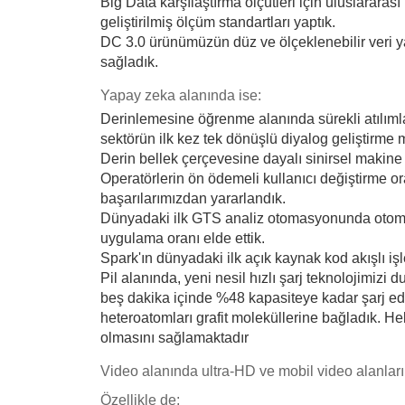
Big Data karşılaştırma ölçütleri için uluslararas
geliştirilmiş ölçüm standartları yaptık.
DC 3.0 ürünümüzün düz ve ölçeklenebilir veri ya
sağladık.
Yapay zeka alanında ise:
Derinlemesine öğrenme alanında sürekli atılımla
sektörün ilk kez tek dönüşlü diyalog geliştirme
Derin bellek çerçevesine dayalı sinirsel makine ç
Operatörlerin ön ödemeli kullanıcı değiştirme 
başarılarımızdan yararlandık.
Dünyadaki ilk GTS analiz otomasyonunda otomatik
uygulama oranı elde ettik.
Spark'ın dünyadaki ilk açık kaynak kod akışlı iş
Pil alanında, yeni nesil hızlı şarj teknolojimiz
beş dakika içinde %48 kapasiteye kadar şarj edile
heteroatomları grafit moleküllerine bağladık. He
olmasını sağlamaktadır
Video alanında ultra-HD ve mobil video alanların
Özellikle de;