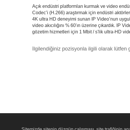
Açık endüstri platformları kurmak ve video endüst
Codec’i (H.266) araştırmak için endüstri aktörleriy
4K ultra HD deneyimi sunan IP Video’nun uygul
video akıcılığını % 60'ın üzerine çıkardık. IP Vi
gözetim hizmetleri için 1 Mbit / s'lik ultra-HD v
İlgilendiğiniz pozisyonla ilgili olarak lütfe
Sitemizde sitenin düzgün çalışması, site trafiğinin ana