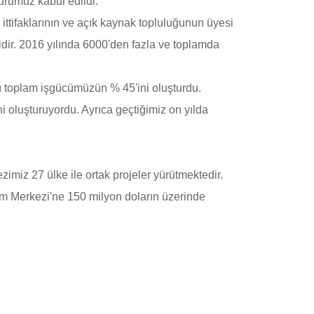
urumuz kabul edildi.
ittifaklarının ve açık kaynak topluluğunun üyesi
ir. 2016 yılında 6000'den fazla ve toplamda
nı toplam işgücümüzün % 45'ini oluşturdu.
i oluşturuyordu. Ayrıca geçtiğimiz on yılda
imiz 27 ülke ile ortak projeler yürütmektedir.
üm Merkezi'ne 150 milyon doların üzerinde