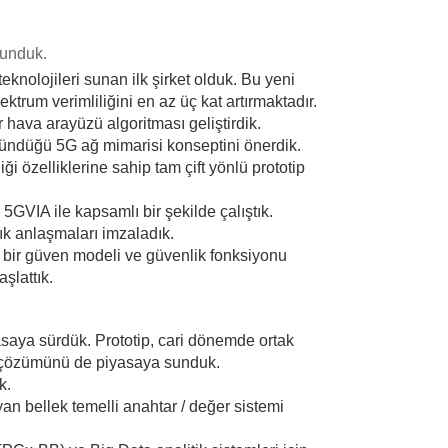
lunduk.
nolojileri sunan ilk şirket olduk. Bu yeni
ektrum verimliliğini en az üç kat artırmaktadır.
r hava arayüzü algoritması geliştirdik.
bölündüğü 5G ağ mimarisi konseptini önerdik.
ği özelliklerine sahip tam çift yönlü prototip
GVIA ile kapsamlı bir şekilde çalıştık.
lık anlaşmaları imzaladık.
ü bir güven modeli ve güvenlik fonksiyonu
şlattık.
yasaya sürdük. Prototip, cari dönemde ortak
ht çözümünü de piyasaya sunduk.
k.
an bellek temelli anahtar / değer sistemi