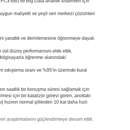
(TPCx-BB) ve Big Data analitik sistemleri için
ygun maliyetli ve yeşil veri merkezi çözümleri
'ni yarattık ve derinlemesine öğrenmeye dayalı
n üst düzey performansını elde ettik.
 bilgisayarla öğrenme alanındaki
m sıkıştırma oranı ve %95'in üzerinde kural
a on saatlik bir konuşma süresi sağlamak için
mesi için bir katalizör görevi gören, anottaki
j hızının normal pillerden 10 kat daha hızlı
leri araştırmalarını güçlendirmeye devam ettik.