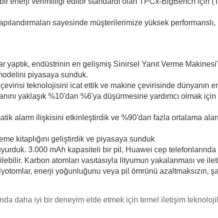
ı bir enerji verimliliği editör standardı olan TPCx-BigBench için 
pılandırmaları sayesinde müşterilerimize yüksek performanslı, u
r yaptık, endüstrinin en gelişmiş Sinirsel Yanıt Verme Makinesi
 modelini piyasaya sunduk.
evirisi teknolojisini icat ettik ve makine çevirisinde dünyanın e
oranını yaklaşık %10'dan %6'ya düşürmesine yardımcı olmak için
 alarm ilişkisini etkinleştirdik ve %90'dan fazla ortalama alar
leme kitaplığını geliştirdik ve piyasaya sunduk
i duyurduk. 3.000 mAh kapasiteli bir pil, Huawei cep telefonlarınd
bilir. Karbon atomları vasıtasıyla lityumun yakalanması ve iletil
lyotomlar, enerji yoğunluğunu veya pil ömrünü azaltmaksızın, şar
da daha iyi bir deneyim elde etmek için temel iletişim teknoloji