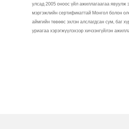
улсад 2005 оноос үйл ажиллагаагаа явуулж 
мэргэжлийн сертификаттай Монгол болон оло
аймгийн төвөөс эхлэн алслагдсан сум, баг хү
уриагаа хэрэгжүүлэхээр хичээнгүйлэн ажилл