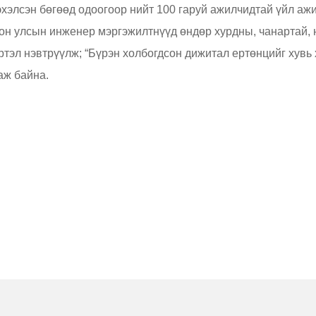
эхэлсэн бөгөөд одоогоор нийт 100 гаруй ажилчидтай үйл аж
н улсын инженер мэргэжилтнүүд өндөр хурдны, чанартай, н
ртэл нэвтрүүлж; “Бүрэн холбогдсон дижитал ертөнцийг хувь х
аж байна.