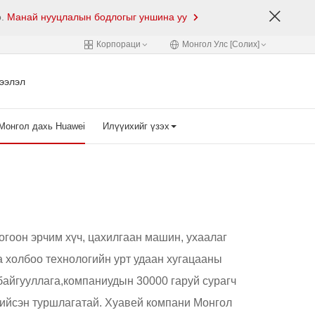
о.
Манай нууцлалын бодлогыг уншина уу
Корпораци
Монгол Улс [Cолих]
ээлэл
Монгол дахь Huawei
Илүүихийг үзэх
огоон эрчим хүч, цахилгаан машин, ухаалаг
а холбоо технологийн урт удаан хугацааны
байгууллага,компаниудын 30000 гаруй сурагч
хийсэн туршлагатай. Хуавей компани Монгол