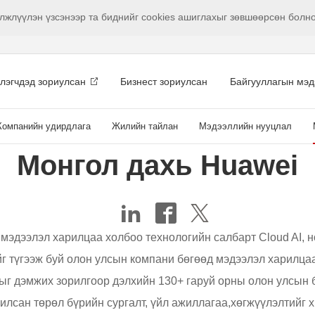
гэлжлүүлэн үзсэнээр та биднийг cookies ашиглахыг зөвшөөрсөн болн
глэгчдэд зориулсан
Бизнест зориулсан
Байгууллагын мэд
Компанийн удирдлага
Жилийн тайлан
Мэдээллийн нууцлал
Монгол дахь Huawei
мэдээлэл харилцаа холбоо технологийн салбарт Cloud AI, н
йг түгээж буй олон улсын компани бөгөөд мэдээлэл харилца
ыг дэмжих зорилгоор дэлхийн 130+ гаруй орны олон улсын 
илсан төрөл бүрийн сургалт, үйл ажиллагаа,хөгжүүлэлтийг 