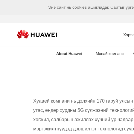
Энэ сайт нь cookies ашигладаг. Сайтыг үр
Хэрэ
About Huawei
Манай компани
Хуавей компани нь дэлхийн 170 гаруй улсын 
утас, өндөр хурдны 5G сүлжээний технологи
хөгжил, салбарын ажиллах хүчний ур чадвар
мэргэжилтнүүдэд дэвшилтэт технологид суур