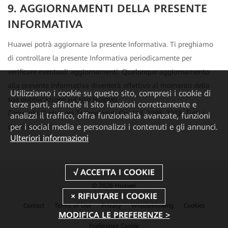
9. AGGIORNAMENTI DELLA PRESENTE
INFORMATIVA
Huawei potrà aggiornare la presente Informativa. Ti preghiamo
di controllare la presente Informativa periodicamente per
verificare eventuali aggiornamenti. Qualunque aggiornamento
alla presente Informativa diventerà effettivo al momento della
Utilizziamo i cookie su questo sito, compresi i cookie di
sua pubblicazione sul sito Huawei.
terze parti, affinché il sito funzioni correttamente e
Copyright © Huawei Technologies Co., Ltd. 1998-2018. Tutti i
analizzi il traffico, offra funzionalità avanzate, funzioni
per i social media e personalizzi i contenuti e gli annunci.
diritti riservati.
Ulteriori informazioni
© 2026 Huawei
Contact
Terms of Use
Privacy
Whistleblowing
Cookies
MODIFICA LE PREFERENZE >
Preferenze Cookie