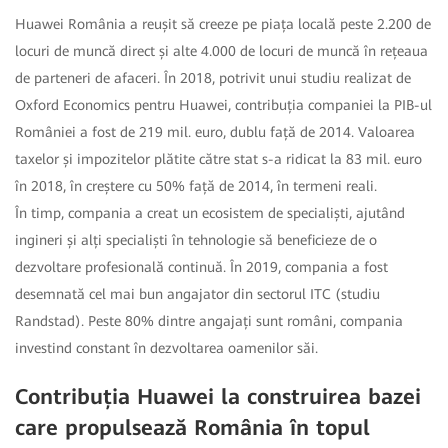
Huawei România a reușit să creeze pe piața locală peste 2.200 de
locuri de muncă direct și alte 4.000 de locuri de muncă în rețeaua
de parteneri de afaceri. În 2018, potrivit unui studiu realizat de
Oxford Economics pentru Huawei, contribuția companiei la PIB-ul
României a fost de 219 mil. euro, dublu față de 2014. Valoarea
taxelor și impozitelor plătite către stat s-a ridicat la 83 mil. euro
în 2018, în creștere cu 50% față de 2014, în termeni reali.
În timp, compania a creat un ecosistem de specialiști, ajutând
ingineri și alți specialiști în tehnologie să beneficieze de o
dezvoltare profesională continuă. În 2019, compania a fost
desemnată cel mai bun angajator din sectorul ITC (studiu
Randstad). Peste 80% dintre angajați sunt români, compania
investind constant în dezvoltarea oamenilor săi.
Contribuția Huawei la construirea bazei
care propulsează România în topul