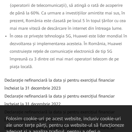
(operatorii de telecomunicații), să atingă o rată de acoperire
de până la 60%. Ca urmare a investițiilor amintite mai sus, în
prezent, România este clasată pe locul 5 în topul țărilor cu cea
mai mare viteză de descărcare în internet din întreaga lume.
În ceea ce privește tehnologia 5G, Huawei este lider mondial în
dezvoltarea și implementarea acesteia. În România, Huawei
construiește rețele de comunicație electronică de tip 5G
împreună cu 3 dintre cei mai mari operatori telecom de pe
piața locală.
Declarație nefinanciară la data și pentru exercițiul financiar
încheiat la 31 decembrie 2023
Declarație nefinanciară la data și pentru exercițiul financiar
încheiat la 31 decembrie 2022
Declarație nefinanciară la data și pentru exercițiul financiar
Folosim cookie-uri pe acest website, inclusiv cookie-uri
încheiat la 31 decembrie 2021
ale unor terțe părți, pentru ca website-ul să funcționeze
Declarație nefinanciară la data și pentru exercițiul financiar
adecvat și a analiza traficul, pentru a oferi o