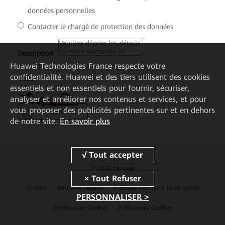
données personnelles
Contacter le chargé de protection des données
*
Description
Huawei Technologies France
respecte votre
0
/
4000
confidentialité. Huawei et des tiers utilisent des cookies
*
Code
essentiels et non essentiels pour fournir, sécuriser,
analyser et améliorer nos contenus et services, et pour
vous proposer des publicités pertinentes sur et en dehors
Envoyer
de notre site.
En savoir plus
© 2026 Huawei
Contact
Mentions Légales
Politique relative à la vie privée
PERSONNALISER >
Politique de Cookies
Préférences Cookies