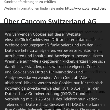
Kundenanforderungen zu erfüllen.
Weitere Informationen finden Sie unter
https://www.planzer.ch/en/
Über Cancom Switzerland AG
Cancom Switzerland AG ist ein IT-Dienstleister und Systemhaus
Wir verwenden Cookies auf dieser Website,
mit Sitz in München. Das Unternehmen bietet eine breite Palette
einschließlich Cookies von Drittanbietern, damit die
Website ordnungsgemäß funktioniert und um den
an IT-Services und -Lösungen für Geschäftskunden an. Mit rund
Datenverkehr zu analysieren, verbesserte Funktionen
80 Niederlassungen in Europa und mehr als 5’500 Mitarbeitern
anzubieten und Inhalte und Anzeigen zu personalisieren.
unterstützt Cancom Unternehmen bei der Planung,
Wenn Sie auf "Alle akzeptieren" klicken, erklären Sie sich
Implementierung und dem Betrieb ihrer IT-Infrastruktur. Als
damit einverstanden, dass wir unsere eigenen Cookies
Huawei-Partner verfügt Cancom Switzerland AG über spezifisches
und Cookies von Dritten für Marketing- und
Analysezwecke verwenden. Wenn Sie auf "Alle
Know-how bei der Integration von Huawei-Technologien in
ablehnen" klicken, werden wir Cookies nur für technisch
bestehende Unternehmensumgebungen.
notwendige Zwecke verwenden (Art. 6 Abs. 1 (a) der
Weitere Informationen finden Sie unter
https://www.cancom.com/
Datenschutz-Grundverordnung (DSGVO) und in
Verbindung mit . § 25 Abs. 1 des Telekommunikation-
Telemedien-Datenschutz-Gesetzes (TTDSG)). Sie können
Ihre Cookies jederzeit verwalten. Erfahren Sie mehr in