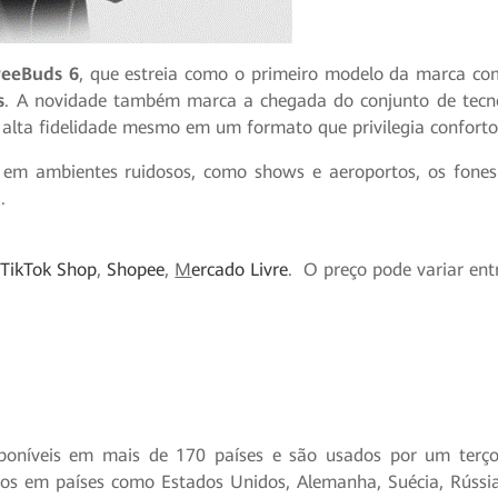
eeBuds 6
, que estreia como o primeiro modelo da marca c
s
. A novidade também marca a chegada do conjunto de tecn
alta fidelidade mesmo em um formato que privilegia conforto
em ambientes ruidosos, como shows e aeroportos, os fone
]
.
e
TikTok Shop
,
Shopee
,
M
ercado Livre
. O preço pode variar ent
poníveis em mais de 170 países e são usados por um terç
dos em países como Estados Unidos, Alemanha, Suécia, Rússi