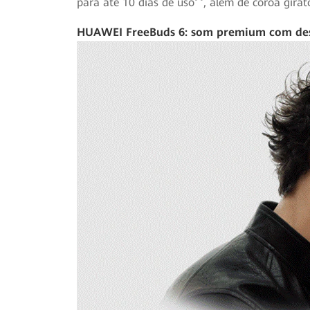
para até 10 dias de uso
, além de coroa gira
HUAWEI FreeBuds 6: som premium com des