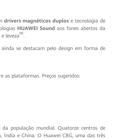
om
drivers magnéticos duplos
e tecnologia de
ologias
HUAWEI Sound
aos fones abertos da
[6]
 e leveza
.
s ainda se destacam pelo design em forma de
re as plataformas. Preços sugeridos:
o da população mundial. Quatorze centros de
a, Índia e China. O Huawei CBG, uma das três