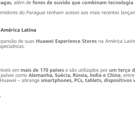
pagas
, além de
fones de ouvido que combinam tecnologia e
midores do Paraguai tenham acesso aos mais recentes lançam
 América Latina
expansão de suas
Huawei Experience Stores
na América Latin
pecialistas.
níveis em
mais de 170 países
e são utilizados por
um terço 
países como
Alemanha, Suécia, Rússia, Índia e China
, entr
a Huawei – abrange
smartphones, PCs, tablets, dispositivos
r