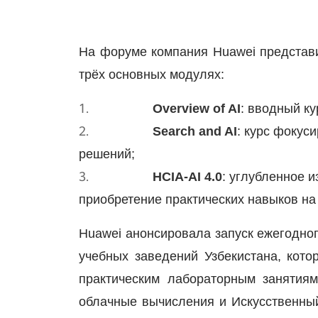
На форуме компания
Huawei
представи
трёх основных модулях:
1.
Overview of AI
: вводный к
2.
Search and AI
: курс фокус
решений;
3.
HCIA-AI 4.0
: углубленное 
приобретение практических навыков на
Huawei
анонсировала запуск ежегодно
учебных заведений Узбекистана, кото
практическим лабораторным занятиям
облачные вычисления и Искусственный