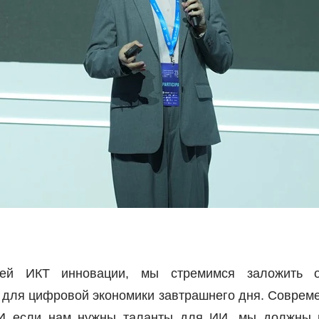
щей ИКТ инновации, мы стремимся заложить о
 для цифровой экономики завтрашнего дня. Соврем
 И если нам нужны таланты для ИИ, мы должны 