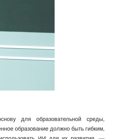
снову для образовательной среды,
енное образование должно быть гибким,
использовать ИИ для их развития, —