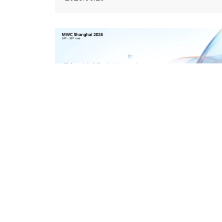
China Mobile және Huawei MWC
Shanghai 2026 көрмесінде RAN...
2026.06.29