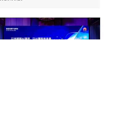
AI-оптикалық желілер жасанды
интеллект дәуіріндегі жаңа өсімнің қ...
2026.06.29