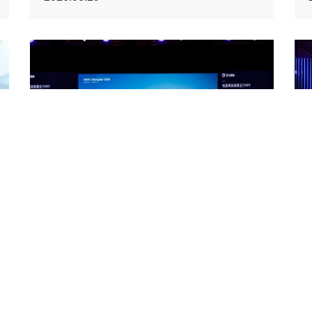
AI өнімдер мен сервистерді
өзгертуде: токендерді монетизациял...
2026.06.29