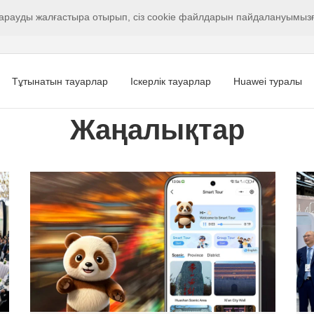
арауды жалғастыра отырып, сіз cookie файлдарын пайдалануымызға
Тұтынатын тауарлар
Іскерлік тауарлар
Huawei туралы
Жаңалықтар