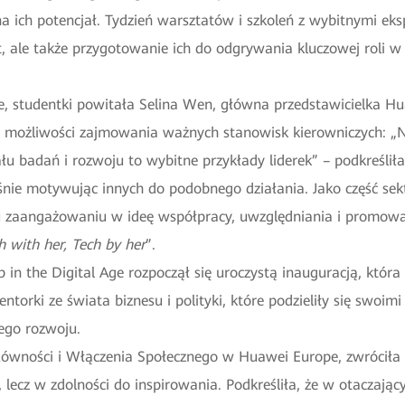
 ich potencjał. Tydzień warsztatów i szkoleń z wybitnymi eks
, ale także przygotowanie ich do odgrywania kluczowej roli w
ie, studentki powitała Selina Wen, główna przedstawicielka H
m możliwości zajmowania ważnych stanowisk kierowniczych: „N
łu badań i rozwoju to wybitne przykłady liderek” – podkreśli
nie motywując innych do podobnego działania. Jako część sekt
 zaangażowaniu w ideę współpracy, uwzględniania i promowa
h with her, Tech by her
”.
n the Digital Age rozpoczął się uroczystą inauguracją, która
torki ze świata biznesu i polityki, które podzieliły się swoi
ego rozwoju.
Równości i Włączenia Społecznego w Huawei Europe, zwróciła s
lecz w zdolności do inspirowania. Podkreśliła, że w otaczają