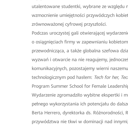
utalentowane studentki, wybrane ze względu na
wzmocnienie umiejętności przywódczych kobiet
zrównoważonej cyfrowej przyszłości.
Podczas uroczystej gali otwierającej wydarzen
o osiągnięciach firmy w zapewnianiu kobieto
przewodnicząca, a także globalna szefowa dzia
wyzwań i otwarcie na nie reagujemy, jednocześ
komunikacyjnych, pozostajemy wierni naszemu
technologicznym pod hasłem:
Tech for her, Tec
Program Summer School for Female Leadership i
Wydarzenie zgromadziło wybitne ekspertki i men
pełnego wykorzystania ich potencjału do dalsz
Berta Herrero, dyrektorka ds. Różnorodności, 
przywództwa nie tkwi w dominacji nad innymi, 