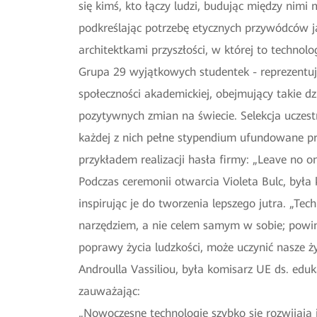
się kimś, kto łączy ludzi, budując między nimi 
podkreślając potrzebę etycznych przywódców ja
architektkami przyszłości, w której to technolo
Grupa 29 wyjątkowych studentek - reprezentuj
społeczności akademickiej, obejmujący takie dz
pozytywnych zmian na świecie. Selekcja uczest
każdej z nich pełne stypendium ufundowane pr
przykładem realizacji hasła firmy: „Leave no o
Podczas ceremonii otwarcia Violeta Bulc, była
inspirując je do tworzenia lepszego jutra. „Tec
narzędziem, a nie celem samym w sobie; powin
poprawy życia ludzkości, może uczynić nasze ż
Androulla Vassiliou, była komisarz UE ds. eduka
zauważając:
„Nowoczesne technologie szybko się rozwijają