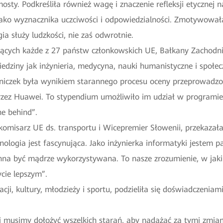
mosty. Podkreśliła również wagę i znaczenie refleksji etycznej
ko wyznacznika uczciwości i odpowiedzialności. Zmotywowała p
gia służy ludzkości, nie zaś odwrotnie.
ących każde z 27 państw członkowskich UE, Bałkany Zachodnie 
iedziny jak inżynieria, medycyna, nauki humanistyczne i społe
niczek była wynikiem starannego procesu oceny przeprowadzon
zez Huawei. To stypendium umożliwiło im udział w programie
ne behind”.
 komisarz UE ds. transportu i Wicepremier Słowenii, przekazał
hnologia jest fascynująca. Jako inżynierka informatyki jestem p
na być mądrze wykorzystywana. To nasze zrozumienie, w jaki 
ycie lepszym”.
cji, kultury, młodzieży i sportu, podzieliła się doświadczeniam
 i musimy dołożyć wszelkich starań, aby nadążać za tymi zmi