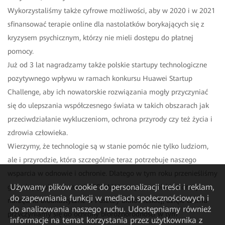
Wykorzystaliśmy także cyfrowe możliwości, aby w 2020 i w 2021
sfinansować terapie online dla nastolatków borykających się z
kryzysem psychicznym, którzy nie mieli dostępu do płatnej
pomocy.
Już od 3 lat nagradzamy także polskie startupy technologiczne
pozytywnego wpływu w ramach konkursu Huawei Startup
Challenge, aby ich nowatorskie rozwiązania mogły przyczyniać
się do ulepszania współczesnego świata w takich obszarach jak
przeciwdziałanie wykluczeniom, ochrona przyrody czy też życia i
zdrowia człowieka.
Wierzymy, że technologie są w stanie pomóc nie tylko ludziom,
ale i przyrodzie, która szczególnie teraz potrzebuje naszego
wsparcia w odnowie i ochronie. Dlatego w tym roku przenieśliśmy
Używamy plików cookie do personalizacji treści i reklam,
globalny projekt Huawei TECH4ALL na grunt polski, montując
do zapewniania funkcji w mediach społecznościowych i
narzędzia bioakustyczne w Puszczy Białowieskiej, dzięki czemu
do analizowania naszego ruchu. Udostępniamy również
przyczyniamy się do ochrony bioróżnorodności w tym
informacje na temat korzystania przez użytkownika z