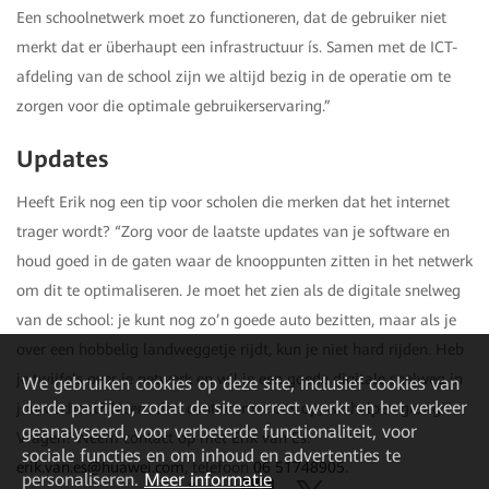
Een schoolnetwerk moet zo functioneren, dat de gebruiker niet
merkt dat er überhaupt een infrastructuur ís. Samen met de ICT-
afdeling van de school zijn we altijd bezig in de operatie om te
zorgen voor die optimale gebruikerservaring.”
Updates
Heeft Erik nog een tip voor scholen die merken dat het internet
trager wordt? “Zorg voor de laatste updates van je software en
houd goed in de gaten waar de knooppunten zitten in het netwerk
om dit te optimaliseren. Je moet het zien als de digitale snelweg
van de school: je kunt nog zo’n goede auto bezitten, maar als je
over een hobbelig landweggetje rijdt, kun je niet hard rijden. Heb
je twijfels over je netwerk en wil je een goede digitale snelweg in
We gebruiken cookies op deze site, inclusief cookies van
derde partijen, zodat de site correct werkt en het verkeer
jouw school? Neem dan contact met ons op, we helpen graag!”
geanalyseerd, voor verbeterde functionaliteit, voor
Vragen? Neem contact op met Erik van Es:
sociale functies en om inhoud en advertenties te
erik.van.es@huawei.com
, telefoon
06 51748905
.
personaliseren.
Meer informatie