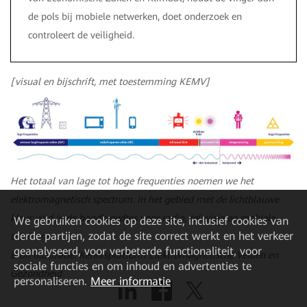
de pols bij mobiele netwerken, doet onderzoek en
controleert de veiligheid.
[visual en bijschrift, met toestemming KEMV]
Het totaal van lage tot hoge frequenties noemen we het
elektromagnetisch spectrum. In het gebied met de lichtblauwe
kleur vind je de bandbreedtes voor radio, televisie en mobiele
We gebruiken cookies op deze site, inclusief cookies van
derde partijen, zodat de site correct werkt en het verkeer
telefoons.
geanalyseerd, voor verbeterde functionaliteit, voor
Bron illustratie: Kennisplatform Elektromagnetische Velden en
sociale functies en om inhoud en advertenties te
Gezondheid
personaliseren.
Meer informatie