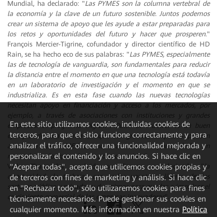
Mundial, ha declarado: "
Las PYMES son la columna vertebral de
la economía y la clave de un futuro sostenible. Juntos podemos
crear un sistema de apoyo que les ayude a estar preparadas para
los retos y oportunidades del futuro y hacer que prosperen
."
François Mercier-Tigrine, cofundador y director científico de HD
Rain, se ha hecho eco de sus palabras: "
Las PYMES, especialmente
las de tecnología de vanguardia, son fundamentales para reducir
la distancia entre el momento en que una tecnología está todavía
en un laboratorio de investigación y el momento en que se
industrializa. Es en esta fase cuando las nuevas tecnologías
necesitan apoyo en financiación y acceso a los mercados, por
ejemplo, a través de asociaciones con instituciones y grandes
En este sitio utilizamos cookies, incluidas cookies de
empresas. El programa Digital InPulse de Huawei es un buen
terceros, para que el sitio funcione correctamente y para
ejemplo de una forma en que las grandes empresas pueden
analizar el tráfico, ofrecer una funcionalidad mejorada y
ayudar a las PYMES a encontrar nuevas oportunidades en
personalizar el contenido y los anuncios. Si hace clic en
mercados en los que aún son poco conocidas
".
"Aceptar todas", acepta que utilicemos cookies propias y
Vicky Zhang ha concluido su discurso agradeciendo: "
la
oportunidad de trabajar con todos vosotros -líderes de los
de terceros con fines de marketing y análisis. Si hace clic
sectores público y privado- y de unirnos para ayudar a impulsar el
en "Rechazar todo", sólo utilizaremos cookies para fines
crecimiento comercial de las empresas innovadoras
".
técnicamente necesarios. Puede gestionar sus cookies en
cualquier momento. Más información en nuestra
Política