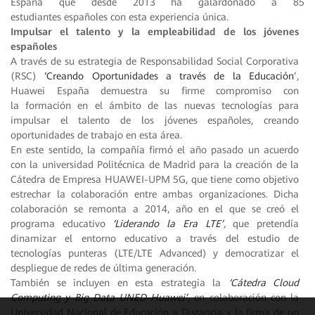
España que desde 2013 ha galardonado a 85
estudiantes españoles con esta experiencia única.
Impulsar el talento y la empleabilidad de los jóvenes
españoles
A través de su estrategia de Responsabilidad Social Corporativa
(RSC)
‘Creando Oportunidades a través de la Educación
’,
Huawei España demuestra su firme compromiso con
la formación en el ámbito de las nuevas tecnologías para
impulsar el talento de los jóvenes españoles, creando
oportunidades de trabajo en esta área.
En este sentido, la compañía firmó el año pasado un acuerdo
con la universidad Politécnica de Madrid para la creación de la
Cátedra de Empresa HUAWEI-UPM 5G, que tiene como objetivo
estrechar la colaboración entre ambas organizaciones. Dicha
colaboración se remonta a 2014, año en el que se creó el
programa educativo
‘Liderando la Era LTE’
,
que pretendía
dinamizar el entorno educativo a través del estudio de
tecnologías punteras (LTE/LTE Advanced) y democratizar el
despliegue de redes de última generación.
También se incluyen en esta estrategia la
‘Cátedra Cloud
Computing y Big Data UNED-Huawei’
,
en colaboración con la
Universidad Nacional de Educación a Distancia y la firma de un