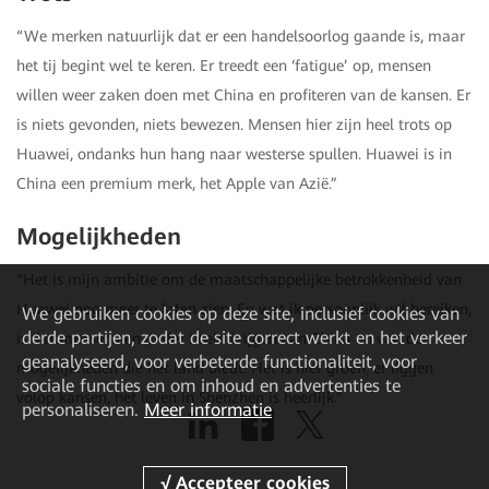
“We merken natuurlijk dat er een handelsoorlog gaande is, maar
het tij begint wel te keren. Er treedt een ‘fatigue’ op, mensen
willen weer zaken doen met China en profiteren van de kansen. Er
is niets gevonden, niets bewezen. Mensen hier zijn heel trots op
Huawei, ondanks hun hang naar westerse spullen. Huawei is in
China een premium merk, het Apple van Azië.”
Mogelijkheden
“Het is mijn ambitie om de maatschappelijke betrokkenheid van
Huawei nog meer te laten zien. En wat ik persoonlijk wil bereiken,
We gebruiken cookies op deze site, inclusief cookies van
derde partijen, zodat de site correct werkt en het verkeer
is dat mensen een ander beeld krijgen van China en van de
geanalyseerd, voor verbeterde functionaliteit, voor
mogelijkheden die het land biedt. Het is hier groen, er liggen
sociale functies en om inhoud en advertenties te
volop kansen, het leven in Shenzhen is heerlijk.”
personaliseren.
Meer informatie