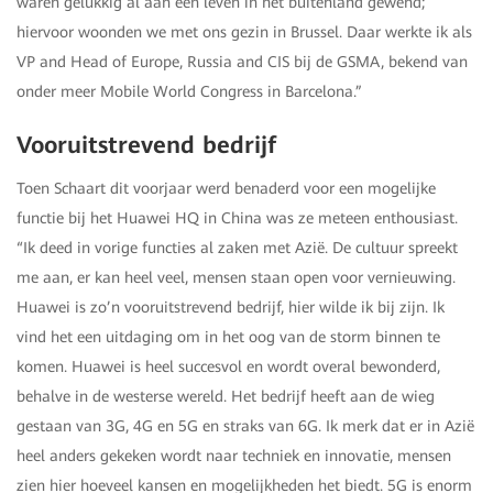
waren gelukkig al aan een leven in het buitenland gewend;
hiervoor woonden we met ons gezin in Brussel. Daar werkte ik als
VP and Head of Europe, Russia and CIS bij de GSMA, bekend van
onder meer Mobile World Congress in Barcelona.”
Vooruitstrevend bedrijf
Toen Schaart dit voorjaar werd benaderd voor een mogelijke
functie bij het Huawei HQ in China was ze meteen enthousiast.
“Ik deed in vorige functies al zaken met Azië. De cultuur spreekt
me aan, er kan heel veel, mensen staan open voor vernieuwing.
Huawei is zo’n vooruitstrevend bedrijf, hier wilde ik bij zijn. Ik
vind het een uitdaging om in het oog van de storm binnen te
komen. Huawei is heel succesvol en wordt overal bewonderd,
behalve in de westerse wereld. Het bedrijf heeft aan de wieg
gestaan van 3G, 4G en 5G en straks van 6G. Ik merk dat er in Azië
heel anders gekeken wordt naar techniek en innovatie, mensen
zien hier hoeveel kansen en mogelijkheden het biedt. 5G is enorm