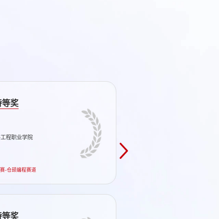
特等奖
ASPU Academy / Arab 
件工程职业学院
Maritime Transport (AAST) / King Salman International
Universit
程赛-仓颉编程赛道
埃及 
特等奖