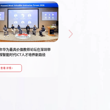
26年华为最具价值教师论坛在深圳举
以赛育才，共话未来——华为
共探智能时代ICT人才培养新路径
届商业精英赛人才沙龙座谈
查看详情
查看详情