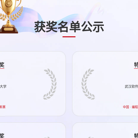
获奖名单公示
奖
大学
武汉软
创新赛
中国 · 编
奖