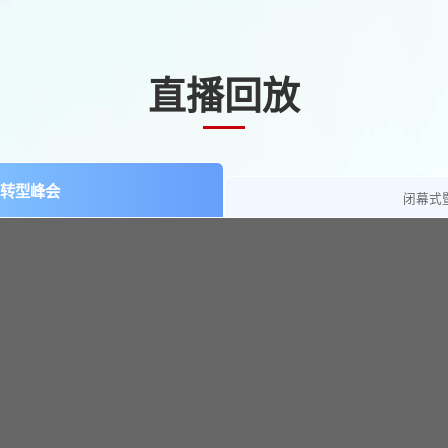
直播回放
育转型峰会
闭幕式