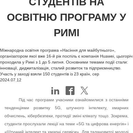
СТУДЕНТІВ НА
ОСВІТНЮ ПРОГРАМУ У
РИМІ
Міжнародна освітня програма «Насіння для майбутнього»,
організатором якої вже 16-й рік поспіль є компанія Huawei, цьогоріч
проходила у Римі з 1 до 5 липня. Основними темами події стали:
інновації, диджиталізація, сталий розвиток та підприємництво.
Участь у заході взяли 150 студентів із 23 країн, сер
2024.07.12
Під час програми учасники ознайомилися з останніми
тенденціями розвитку 5G, штучного інтелекту, хмарних
обчислень, кібербезпеки, протидії зміні клімату тощо. Зокрема,
студенти прослухали лекції на теми «5G та цифрова енергія» і
«Штучний інтелект та хмарні сервіси». Для талановитої молоді