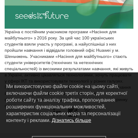
Україна є постійним учасником програми «Насіння для
майбутнього» з 2016 року. За цей час 100 українських
студентів взяли участь у програмі, а найуспішніші з них
пройшли навчання і відвідали головний офіс Huawei у м.
Шеньчжень. Учасниками «Насіння для майбутнього» стають
студенти університетів (технічних та нетехнічних
спеціальностей) із високими результатами навчання, які живуть
в Україні, активно цікавляться технологіями, хочуть працювати
у сфері ІКТ та використовувати технології у різних галузях.
Ми використовуємо файли cookie на цьому сайті,
Програма дає можливість отримати сучасні теоретичні знання
включаючи файли cookie третіх сторін, для коректної
й практичний досвід, що в майбутньому допомагає молодим
фахівцям підвищити свою конкурентоспроможність на ринку
роботи сайту та аналізу трафіка, пропонування
праці.
розширених функціональних можливостей,
характеристик соціальних медіа та персоналізації
контенту і реклами.
Дізнатись більше