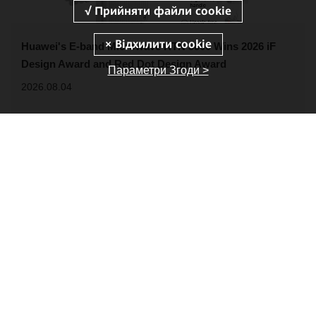
Huawei's E-band Microwave RTN 3800 Wins 2026 iF
Design Award and Red Dot Design Award
Параметри Згоди >
2026.08.04
Huawei's E-band microwave product RTN 3800 has won the 2026 iF
Design Award and Red Dot Design Award.
Новини