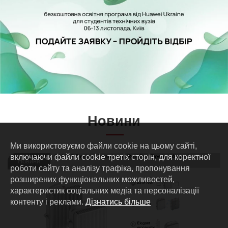
Новини
Ми використовуємо файли cookie на цьому сайті,
включаючи файли cookie третіх сторін, для коректної
Новини
роботи сайту та аналізу трафіка, пропонування
розширених функціональних можливостей,
характеристик соціальних медіа та персоналізації
контенту і реклами.
Дізнатись більше