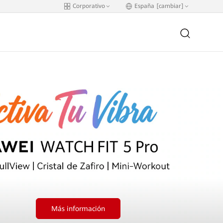
Corporativo
España [cambiar]
Más información